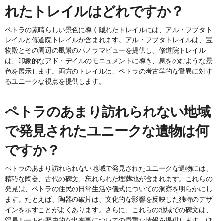
れたトレイルはどれですか？
ペトラの素晴らしい景色に導く隠れたトレイルには、アル・フブタト
レイルと修道院トレイルが含まれます。アル・フブタトレイルは、宝
物殿とその周辺の風景のパノラマビューを提供し、修道院トレイル
は、印象的なアド・デイルのモニュメントに導き、息をのむような景
色を展示します。両方のトレイルは、ペトラの考古学的な驚異に対す
るユニークな視点を提供します。
ペトラのあまり訪れられない地域
で発見されたユニークな遺物は何
ですか？
ペトラのあまり訪れられない地域で発見されたユニークな遺物には、
精巧な陶器、古代の碑文、忘れられた埋葬地が含まれます。これらの
発見は、ペトラの住民の日常生活や儀式についての洞察を明らかにし
ます。たとえば、陶器の破片は、文化的な影響を反映した独特のデザ
インを示すことがよくあります。さらに、これらの地域での碑文は、
貿易ルートや歴史的な出来事についての貴重な情報を提供します。ほ