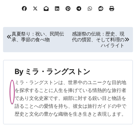
Post navigation
真夏祭り：祝い、民間伝
感謝祭の伝統：歴史、現
承、季節の食べ物
代の慣習、そして料理の
ハイライト
By
ミラ・ラングストン
ミラ・ラングストンは、世界中のユニークな目的地
を探求することに人生を捧げている情熱的な旅行者
であり文化史家です。細部に対する鋭い目と物語を
語ることへの愛情を持ち、彼女は旅行ガイドの中で
歴史と文化の豊かな織物を生き生きと表現します。