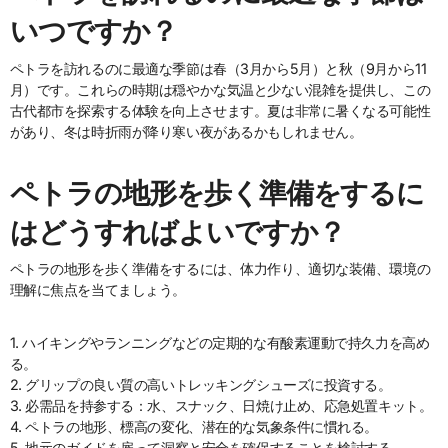
いつですか？
ペトラを訪れるのに最適な季節は春（3月から5月）と秋（9月から11
月）です。これらの時期は穏やかな気温と少ない混雑を提供し、この
古代都市を探索する体験を向上させます。夏は非常に暑くなる可能性
があり、冬は時折雨が降り寒い夜があるかもしれません。
ペトラの地形を歩く準備をするに
はどうすればよいですか？
ペトラの地形を歩く準備をするには、体力作り、適切な装備、環境の
理解に焦点を当てましょう。
1. ハイキングやランニングなどの定期的な有酸素運動で持久力を高め
る。
2. グリップの良い質の高いトレッキングシューズに投資する。
3. 必需品を持参する：水、スナック、日焼け止め、応急処置キット。
4. ペトラの地形、標高の変化、潜在的な気象条件に慣れる。
5. 地元のガイドを雇って洞察と安全を確保することを検討する。