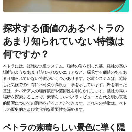
探求する価値のあるペトラの
あまり知られていない特徴は
何ですか？
ペトラには、複雑な水道システム、独特の岩を削った墓、犠牲の高い
場所のようなあまり訪れられないエリアなど、探求する価値のあるあ
まり知られていない特徴がいくつかあります。水道システムは、乾燥
した気候での生存に不可欠な高度な工学を示しています。岩を削った
墓は、ナバテア人の埋葬慣習や芸術性を明らかにします。犠牲の高い
場所を探索することで、素晴らしいパノラマビューと古代文明の宗教
的慣習についての洞察を得ることができます。これらの特徴は、ペト
ラの歴史的および文化的な重要性を深めます。
ペトラの素晴らしい景色に導く隠