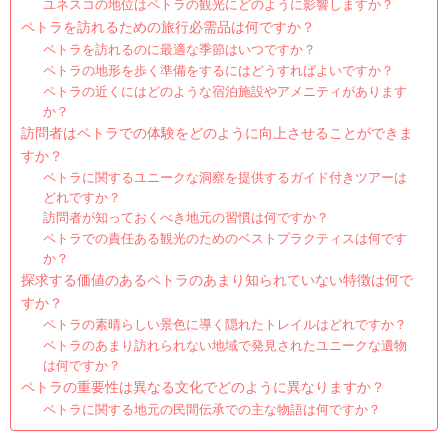
ユネスコの地位はペトラの観光にどのように影響しますか？
ペトラを訪れるための旅行必需品は何ですか？
ペトラを訪れるのに最適な季節はいつですか？
ペトラの地形を歩く準備をするにはどうすればよいですか？
ペトラの近くにはどのような宿泊施設やアメニティがあります
か？
訪問者はペトラでの体験をどのように向上させることができま
すか？
ペトラに関するユニークな洞察を提供するガイド付きツアーは
どれですか？
訪問者が知っておくべき地元の習慣は何ですか？
ペトラでの責任ある観光のためのベストプラクティスは何です
か？
探求する価値のあるペトラのあまり知られていない特徴は何で
すか？
ペトラの素晴らしい景色に導く隠れたトレイルはどれですか？
ペトラのあまり訪れられない地域で発見されたユニークな遺物
は何ですか？
ペトラの重要性は異なる文化でどのように異なりますか？
ペトラに関する地元の民間伝承での主な物語は何ですか？