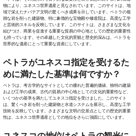
物により、ユネスコ世界遺産と見なされています。このサイトは、地
域で栄えたナバテア文明の驚くべき成果を示しています。ペトラの複
雑な岩を削った建築物、特に象徴的な宝物殿や修道院は、高度な工学
と芸術的スキルを反映しています。このサイトは、さまざまな文化を
結びつけ、商業を促進する重要な貿易の中心地としての歴史的重要性
も持っています。その卓越した文化的景観と歴史的深みは、ペトラを
世界的な遺産にとって重要な資産にしています。
ペトラがユネスコ指定を受けるた
めに満たした基準は何ですか？
ペトラは、考古学的なサイトとしての優れた普遍的価値、独特の建築
および工学の成果、古代の貿易の中心地としての文化的重要性など、
いくつかの基準を満たしてユネスコ指定を受けました。このサイト
は、驚くべき岩を削った建築物と水道システムを展示し、高度な工学
技術を反映しています。さまざまな文明の交差点としての歴史的重要
性は、ユネスコ世界遺産としての地位をさらに強固にしています。
ユネスコの地位はペトラの観光に