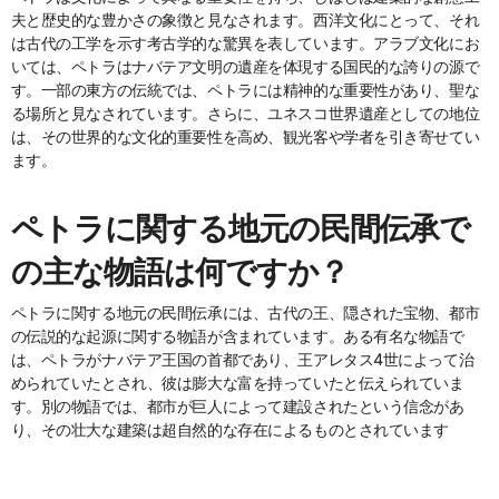
夫と歴史的な豊かさの象徴と見なされます。西洋文化にとって、それ
は古代の工学を示す考古学的な驚異を表しています。アラブ文化にお
いては、ペトラはナバテア文明の遺産を体現する国民的な誇りの源で
す。一部の東方の伝統では、ペトラには精神的な重要性があり、聖な
る場所と見なされています。さらに、ユネスコ世界遺産としての地位
は、その世界的な文化的重要性を高め、観光客や学者を引き寄せてい
ます。
ペトラに関する地元の民間伝承で
の主な物語は何ですか？
ペトラに関する地元の民間伝承には、古代の王、隠された宝物、都市
の伝説的な起源に関する物語が含まれています。ある有名な物語で
は、ペトラがナバテア王国の首都であり、王アレタス4世によって治
められていたとされ、彼は膨大な富を持っていたと伝えられていま
す。別の物語では、都市が巨人によって建設されたという信念があ
り、その壮大な建築は超自然的な存在によるものとされています