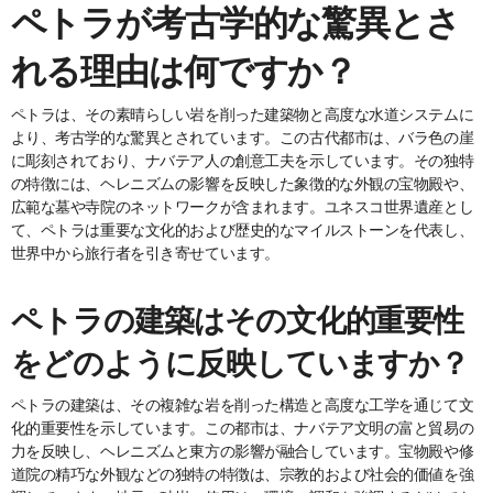
ペトラが考古学的な驚異とさ
れる理由は何ですか？
ペトラは、その素晴らしい岩を削った建築物と高度な水道システムに
より、考古学的な驚異とされています。この古代都市は、バラ色の崖
に彫刻されており、ナバテア人の創意工夫を示しています。その独特
の特徴には、ヘレニズムの影響を反映した象徴的な外観の宝物殿や、
広範な墓や寺院のネットワークが含まれます。ユネスコ世界遺産とし
て、ペトラは重要な文化的および歴史的なマイルストーンを代表し、
世界中から旅行者を引き寄せています。
ペトラの建築はその文化的重要性
をどのように反映していますか？
ペトラの建築は、その複雑な岩を削った構造と高度な工学を通じて文
化的重要性を示しています。この都市は、ナバテア文明の富と貿易の
力を反映し、ヘレニズムと東方の影響が融合しています。宝物殿や修
道院の精巧な外観などの独特の特徴は、宗教的および社会的価値を強