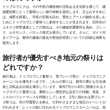
ドゥブロヴニクは、その中世の構造物や活気ある文化祭を通じて、建
築愛好家にとって素晴らしい旅行体験を提供します。主なおすすめに
は、城壁を探索し、学長の宮殿を訪れ、歴史とアートの融合を楽しむ
ためにドゥブロヴニク夏祭りに参加することが含まれます。旧市街の
ユネスコ世界遺産としての地位は、その建築的重要性を高め、ゴシッ
ク、ルネサンス、バロック様式を展示しています。さらに、ガイド付
きツアーは、都市の建築の進化や歴史的背景についての詳細な洞察を
提供します。
旅行者が優先すべき地元の祭りは
どれですか？
旅行者は、ドゥブロヴニク夏祭り、聖ブレーズ祭り、ドゥブロヴニク
カーニバルを優先すべきです。これらの祭りは、都市の豊かな文化遺
産と活気ある伝統を展示しています。毎年7月から8月に開催されるド
ゥブロヴニク夏祭りは、素晴らしい歴史的な設定での演劇、音楽、ダ
ンスのパフォーマンスを特徴としています。2月に祝われる聖ブレー
ズ祭りは、市の守護聖人を称え、行列やさまざまな地元のイベントが
行われます。レントの前に行われるドゥブロヴニクカーニバルは、色