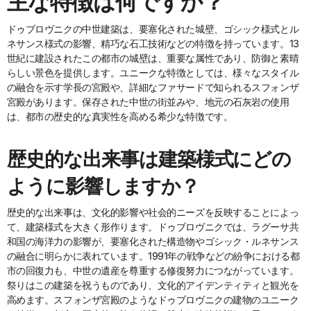
主な特徴は何ですか？
ドゥブロヴニクの中世建築は、要塞化された城壁、ゴシック様式とル
ネサンス様式の影響、精巧な石工技術などの特徴を持っています。13
世紀に建設されたこの都市の城壁は、重要な属性であり、防御と素晴
らしい景色を提供します。ユニークな特徴としては、様々なスタイル
の融合を示す学長の宮殿や、詳細なファサードで知られるスフォンザ
宮殿があります。保存された中世の街並みや、地元の石灰岩の使用
は、都市の歴史的な真実性を高める希少な特徴です。
歴史的な出来事は建築様式にどの
ように影響しますか？
歴史的な出来事は、文化的影響や社会的ニーズを反映することによっ
て、建築様式を大きく形作ります。ドゥブロヴニクでは、ラグーサ共
和国の海洋力の影響が、要塞化された構造物やゴシック・ルネサンス
の融合に明らかに表れています。1991年の戦争などの紛争における都
市の回復力も、中世の遺産を尊重する修復努力につながっています。
祭りはこの建築を祝うものであり、文化的アイデンティティと観光を
高めます。スフォンザ宮殿のようなドゥブロヴニクの建物のユニーク