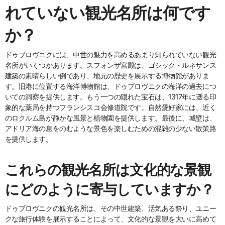
れていない観光名所は何です
か？
ドゥブロヴニクには、中世の魅力を高めるあまり知られていない観光
名所がいくつかあります。スフォンザ宮殿は、ゴシック・ルネサンス
建築の素晴らしい例であり、地元の歴史を展示する博物館がありま
す。旧港に位置する海洋博物館は、ドゥブロヴニクの海洋の過去につ
いての洞察を提供します。もう一つの隠れた宝石は、1317年に遡る印
象的な薬局を持つフランシスコ会修道院です。自然愛好家には、近く
のロクルム島が静かな風景と植物園を提供します。最後に、城壁は、
アドリア海の息をのむような景色を楽しむための混雑の少ない散策路
を提供します。
これらの観光名所は文化的な景観
にどのように寄与していますか？
ドゥブロヴニクの観光名所は、その中世建築、活気ある祭り、ユニー
クな旅行体験を展示することによって、文化的な景観を大いに高めて