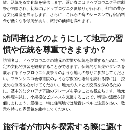
雑、活気ある文化祭を提供します。遅い春にはドゥブロヴニク子供劇
祭が開催され、初秋にはドゥブロヴニク夏祭りが行われ、都市の豊か
な文化遺産を展示します。さらに、これらの肩のシーズンでは宿泊料
金が低くなる傾向があり、旅行の価値を高めます。
訪問者はどのようにして地元の習
慣や伝統を尊重できますか？
訪問者は、ドゥブロヴニクの地元の習慣や伝統を尊重するために、特
定の文化的慣習を観察することができます。伝統的な音楽やダンスを
展示するドゥブロヴニク夏祭りのような地元の祭りに参加してくださ
い。フランシスコ会修道院のような宗教的な場所を訪れる際には、控
えめな服装を心がけてください。地元の人々との交流を深めるため
に、基本的なクロアチア語のフレーズを学ぶことも役立ちます。地元
の料理を試し、小規模なビジネスを支援することで、料理の遺産を評
価しましょう。最後に、特に住宅地では騒音レベルに注意を払い、敬
意を持った雰囲気を維持してください。
旅行者が市内を探索する際に避け