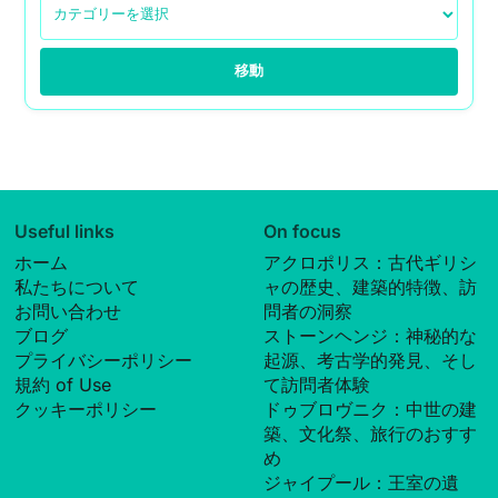
移動
Useful links
On focus
ホーム
アクロポリス：古代ギリシ
私たちについて
ャの歴史、建築的特徴、訪
お問い合わせ
問者の洞察
ブログ
ストーンヘンジ：神秘的な
プライバシーポリシー
起源、考古学的発見、そし
規約 of Use
て訪問者体験
クッキーポリシー
ドゥブロヴニク：中世の建
築、文化祭、旅行のおすす
め
ジャイプール：王室の遺